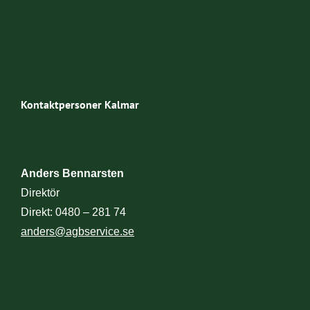
Kontaktpersoner Kalmar
Anders Bennarsten
Isa
Direktör
Ekon
Direkt: 0480 – 281 74
Dir
anders@agbservice.se
isa