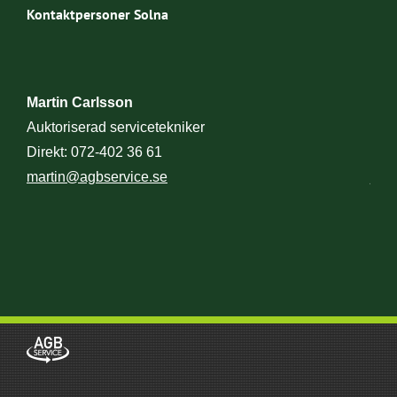
Kontaktpersoner Solna
Martin Carlsson
Jon
Auktoriserad servicetekniker
Kun
Direkt: 072-402 36 61
Dire
martin@agbservice.se
jon