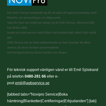
När Dahl Sverige bestämde sig för att sälja sitt eget pressverktyg samt
tillbehör, var servicefrågan en viktig punkt.
Valet för Dahl var enkelt de vände sig till AGB Service, eftersom AGB
har ett bra rykte,
snabb och god service samt håller hög kundkontakt, vilket Dahl också
gör.
AGB Service har nu blivit auktoriserade av Dahl Sverige att utföra
service på deras Novipro pressmaskiner
samt kringutrustning såsom backar och slingor.
För teknisk support vänligen vänd er till Emil Sjöstrand
på telefon
0480-281 66
eller e-
post
emil@agbservice.se
[tabbed tabs=”Novipro Service|Boka
hämtning|Blanketter|Certifieringar|Erbjudanden”] [tab]