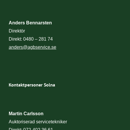
Anders Bennarsten
Isa
Direktör
Ekon
Direkt: 0480 – 281 74
Dir
anders@agbservice.se
isa
Kontaktpersoner Solna
Martin Carlsson
Jon
Auktoriserad servicetekniker
Kun
Direkt: 072-402 36 61
Dire