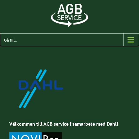
Fortsätt
till
innehållet
Gå till…
Välkommen till AGB service i samarbete med Dahl!