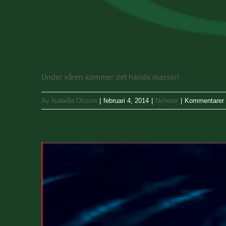
Under våren kommer det hända massor!
Av
Isabella Olsson
|
februari 4, 2014
|
Nyheter
|
Kommentarer 